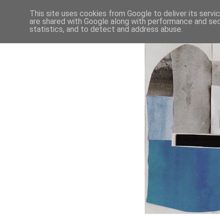
This site uses cookies from Google to deliver its servi
are shared with Google along with performance and secu
statistics, and to detect and address abuse.