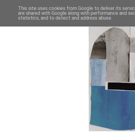
This site uses cookies from Google to deliver its servi
are shared with Google along with performance and secu
statistics, and to detect and address abuse.