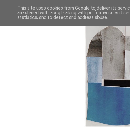
This site uses cookies from Google to deliver its servi
are shared with Google along with performance and secu
statistics, and to detect and address abuse.