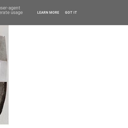
 user-agent
nerate usage
LEARN MORE
GOT IT