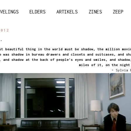
VELINGS
ELDERS
ARTIKELS
ZINES
ZEEP
2012
.
st beautiful thing in the world must be shadow, the million movi
e was shadow in bureau drawers and closets and suitcases, and sh
, and shadow at the back of people's eyes and smiles, and shadow
miles of it, on the nigh
-
Sylvia P