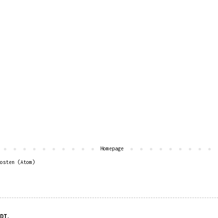
Homepage
osten (Atom)
DT.