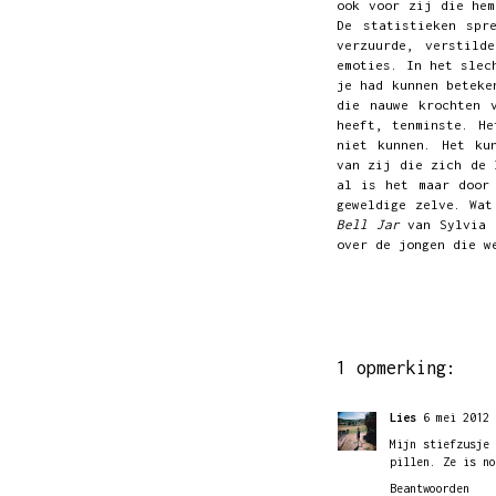
ook voor zij die hem
De statistieken spr
verzuurde, verstild
emoties. In het slec
je had kunnen betek
die nauwe krochten 
heeft, tenminste. He
niet kunnen. Het ku
van zij die zich de 
al is het maar door
geweldige zelve. Wat
Bell Jar
van Sylvia 
over de jongen die w
1 opmerking:
Lies
6 mei 2012 
Mijn stiefzusje
pillen. Ze is no
Beantwoorden