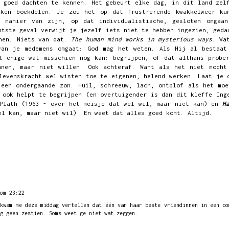
 goed dachten te kennen. Het gebeurt elke dag, in dit land zel
eken boekdelen. Je zou het op dat frustrerende kwakkelweer ku
e manier van zijn, op dat individualistische, gesloten omgaa
htste geval verwijt je jezelf iets niet te hebben ingezien, geda
enen. Niets van dat.
The human mind works in mysterious ways.
Wat
van je medemens omgaat: God mag het weten. Als Hij al bestaat
t enige wat misschien nog kan: begrijpen, of dat althans probe
nnen, maar niet willen. Ook achteraf. Want als het niet mocht
levenskracht wel wisten toe te eigenen, helend werken. Laat je 
 een ondergaande zon. Huil, schreeuw, lach, ontplof als het moe
 ook helpt te begrijpen (en overtuigender is dan dit kleffe In
Plath (1963 - over het meisje dat wel wil, maar niet kan) en
H
el kan, maar niet wil). En weet dat alles goed komt. Altijd.
om 23:22
 kwam me deze middag vertellen dat één van haar beste vriendinnen in een co
g geen zestien. Soms weet ge niet wat zeggen.