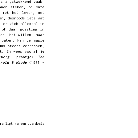
fs angstwekkend vaak.
nnen steken, op onze
n met het leven, met
an, desnoods iets wat
 er zich allemaal in
 of daar goesting in
ren. Het willen, maar
 baten, kan de magie
dus steeds verrassen,
t. En wees vooral je
geborg - praatje):
The
arold & Maude
(1971 -
ma ligt na een overdosis