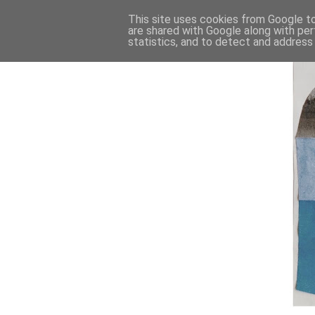
This site uses cookies from Google to 
are shared with Google along with per
statistics, and to detect and address