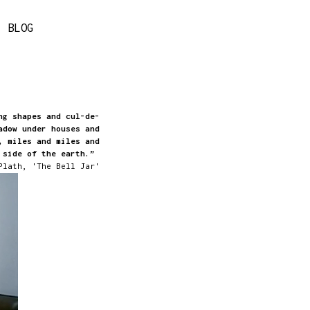
BLOG
ng shapes and cul-de-
adow under houses and
, miles and miles and
t side of the earth.”
lath, 'The Bell Jar'