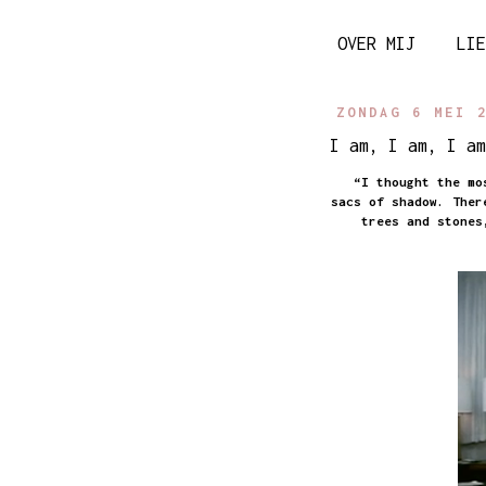
OVER MIJ
LIE
ZONDAG 6 MEI 
I am, I am, I am
“I thought the mo
sacs of shadow. Ther
trees and stones