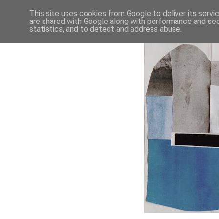
This site uses cookies from Google to deliver its servi
are shared with Google along with performance and secu
statistics, and to detect and address abuse.